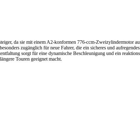
eiger, da sie mit einem A2-konformen 776-ccm-Zweizylindermotor ausges
esonders zugänglich für neue Fahrer, die ein sicheres und aufregende
tfaltung sorgt für eine dynamische Beschleunigung und ein reaktion
r längere Touren geeignet macht.