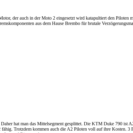
otor, der auch in der Moto 2 eingesetzt wird katapultiert den Piloten m
remskomponenten aus dem Hause Brembo für brutale Verzögerungsmanö
aher hat man das Mittelsegment gesplittet. Die KTM Duke 790 ist A2 t
2 fähig. Trotzdem kommen auch die A2 Piloten voll auf ihre Kosten. 3