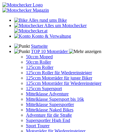
Alles rund ums Bike
Alles um Motochecker
Konto & Verwaltung
Startseite
TOP 10 Motorräder
50ccm Moped
50ccm Roller
125ccm Roller
125ccm Roller für Wiedereinsteiger
125ccm Motorräder für junge Biker
125ccm Motorräder für Wiedereinsteiger
125ccm Supersport
Mittelklasse Adventure
Mittelklasse Supersport bis 16k
Mittelklasse Supersportler
Mittelklasse Naked Bikes
Adventure für die Straße
Supersportler High End
Sport Tourer
Motorräder für Wiedereinsteiger