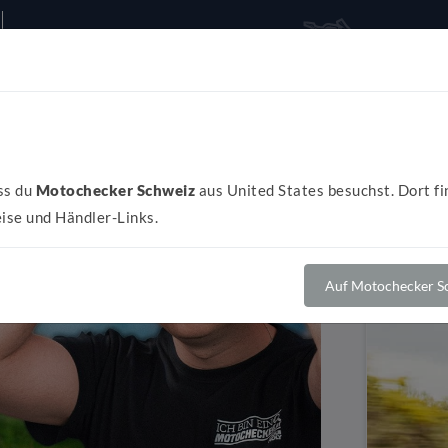
Alles rund ums Bike
Al
ss du
Motochecker Schweiz
aus United States besuchst. Dort fi
ise und Händler-Links.
Auf Motochecker Sc