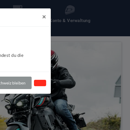
×
les um Motochecker
Konto & Verwaltung
ndest du die
hweiz bleiben