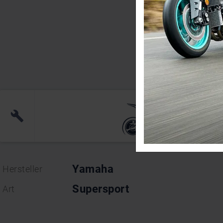
Yamaha
YZF-R 3 2
(0)
Yamaha
Hersteller
Supersport
Art