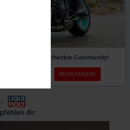
rde Teil der Motochecker-Community!
REGISTRIEREN
Login
 by
pfehlen dir: