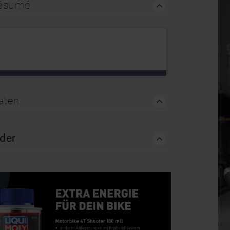
Résumé
aten
nder