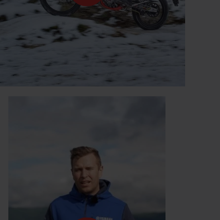
nd Motul - Eine
MV Agusta Enduro Veloce
tnerschaft
greift an