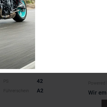
023
We
42
PS
Powered
A2
Führerschein
Wir em