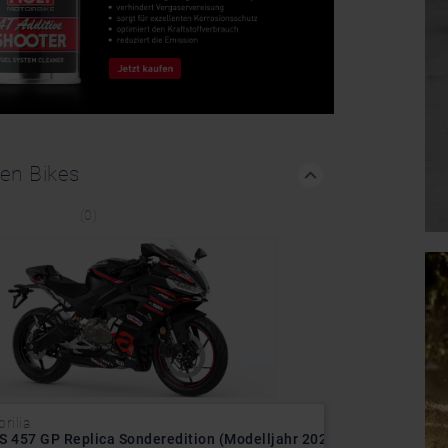
hen Bikes
(0)
prilia
S 457 GP Replica Sonderedition (Modelljahr 2026)