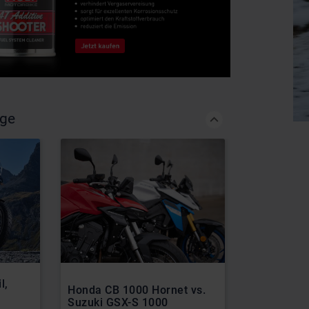
äge
l,
Honda CB 1000 Hornet vs.
Kawasaki u
Suzuki GSX-S 1000
starke Par