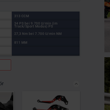
313 CCM
34 PS bei 9.700 U/min (im
Track/Sport Modus) PS
27,3 Nm bei 7.700 U/min NM
811 MM
ör