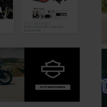
CNC Kupplung- &
Bremshebelsets Klappbar
Felgen Stick
Ausziehbar