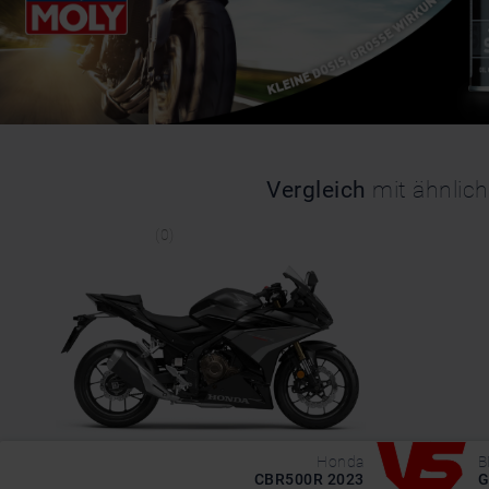
Vergleich
mit ähnlic
(0)
Honda
CBR500R 2023
G