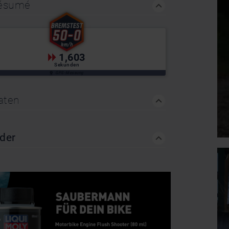
Résumé
1,603
Sekunden
GPS-Messung
aten
nder