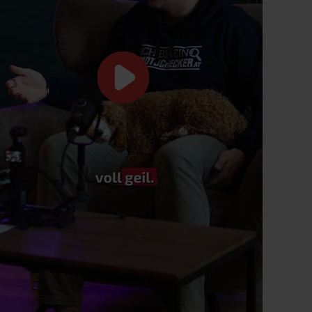
Die neue Kawasaki Ninja
et 750: Endlich
1100SX – mehr Hubraum
und Drehmoment für 2025