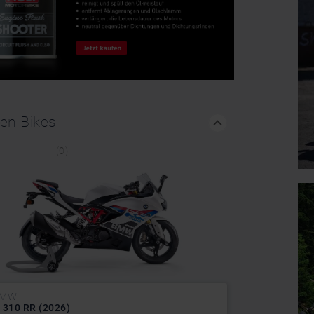
hen Bikes
(0)
BMW
 310 RR (2026)