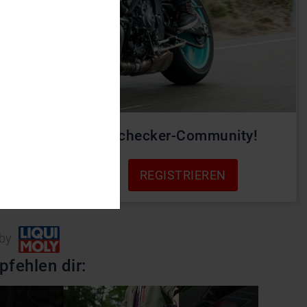
rde Teil der Motochecker-Community!
REGISTRIEREN
Login
 by
pfehlen dir: