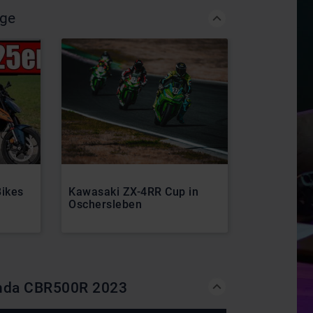
äge
Bikes
Kawasaki ZX-4RR Cup in
Honda Horn
Oschersleben
überzeugt
Honda CBR500R 2023