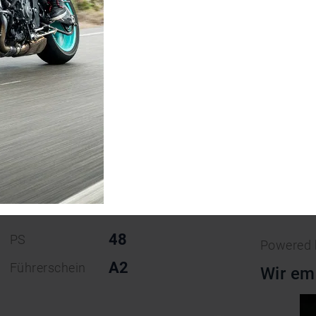
023
We
48
PS
Powered
A2
Führerschein
Wir em