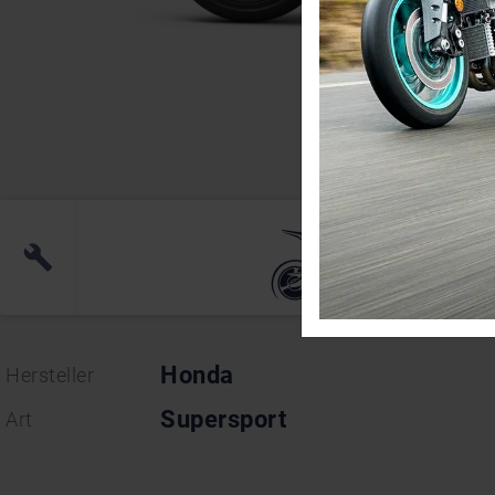
Honda
CBR500R 2
(0)
Honda
Hersteller
Supersport
Art