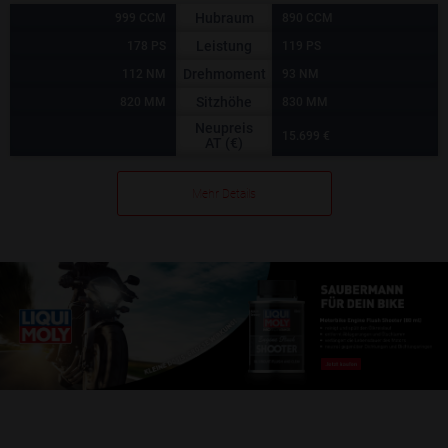
Hubraum
999 CCM
890 CCM
Leistung
178 PS
119 PS
Drehmoment
112 NM
93 NM
Sitzhöhe
820 MM
830 MM
Neupreis
15.699 €
AT (€)
Mehr Details