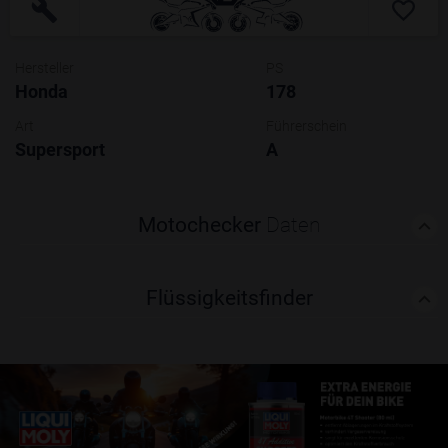
Hersteller
PS
Honda
178
Art
Führerschein
Supersport
A
Motochecker
Daten
Flüssigkeitsfinder