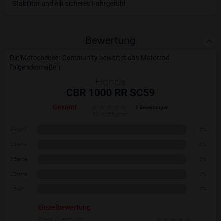
Stabilität und ein sicheres Fahrgefühl.
Bewertung
Die Motochecker Community bewertet das Motorrad
folgendermaßen:
Honda
CBR 1000 RR SC59
Gesamt
0 Bewertungen
0.0 von 5 Sternen
5 Sterne
0 %
4 Sterne
0 %
3 Sterne
0 %
2 Sterne
0 %
1 Stern
0 %
Einzelbewertung
Preis / Leistung