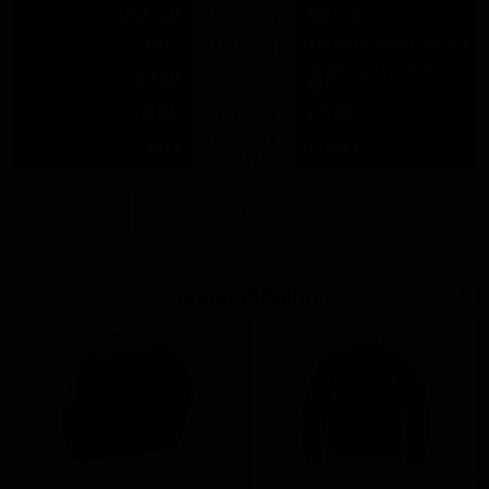
Hubraum
1868 CCM
948 CCM
Leistung
89 PS
116 PS bei 9.300 U/min PS
98 Nm bei 7.700 U/min
Drehmoment
163 NM
NM
Sitzhöhe
690 MM
835 MM
Neupreis
33.995 €
13.799 €
AT (€)
Mehr Details
Tuning Zubehör