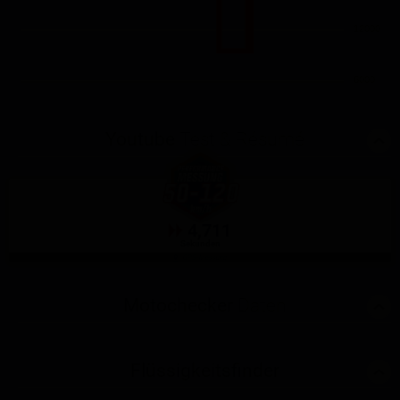
12000
6000
Youtube
Test & Résumé
4,711
Sekunden
GPS-Messung
Motochecker
Daten
Flüssigkeitsfinder