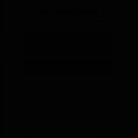
Harley-Davidson
Street Glide Special
Gesamt
0 Bewertungen
0.0 von 5 Sternen
5 Sterne
0 %
4 Sterne
0 %
3 Sterne
0 %
2 Sterne
0 %
1 Stern
0 %
Einzelbewertung
Preis / Leistung
Verarbeitung
Komfort
Ausstattung Serie
Ausstattung mit Aufpreis
Motor
Fahrwerk