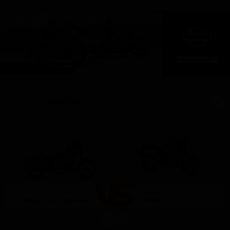
Vergleich
mit ähnlichen Bikes
(0)
(0)
Harley-Davidson
Kawasaki
Street Glide Special
Z900RS