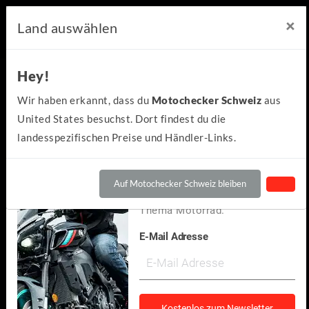
×
×
Motochecker Newsletter
Land auswählen
Hey!
Hey!
Kennst du schon den
Wir haben erkannt, dass du
Motochecker Schweiz
aus
kostenlosen Motochecker-
United States besuchst. Dort findest du die
Newsletter?
landesspezifischen Preise und Händler-Links.
Wir informieren dich
regelmäßig über Neuigkeiten
Auf Motochecker Schweiz bleiben
und spannendes rund um das
Thema Motorrad.
E-Mail Adresse
Harley-Davidson
Street Glide Special
(0)
Kostenlos zum Newsletter