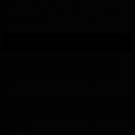
Österreich liegt bei 33.995 Euro. Für diesen Preis erhält der
Käufer ein hochmodernes Cruiser-Motorrad mit erstklassigen
Features, leistungsstarkem Motor und ausgezeichneter
Verarbeitungsqualität.
Welches Getriebe hat die Harley-Davidson Street Glide
Special und wie funktioniert es?
Die Harley-Davidson Street Glide Special ist mit einem manuellen
Getriebe ausgestattet, das eine Seilzugkupplung beinhaltet.
Dieses Getriebe ermöglicht präzise Schaltvorgänge und bietet
dem Fahrer die Kontrolle über die Leistung des Motorrads, was
besonders bei sportlichem Fahren und auf langen Touren von
Vorteil ist.
Bewertung
Die Motochecker Community bewertet das Motorrad
folgendermaßen: