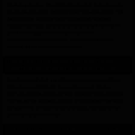
Die Harley-Davidson Street Glide Special ist ein herausragender
Cruiser, der sich durch ihren kraftvollen Milwaukee-Eight® 114
Motor und das ikonische Design auszeichnet. Mit einem
Hubraum von 1868 ccm und einem Drehmoment von 163 Nm
bietet sie eine beeindruckende Leistung und ein
unverwechselbares Fahrerlebnis, das sowohl auf langen
Strecken als auch in der Stadt begeistert.
Welche Leistung hat der Motor der Harley-Davidson
Street Glide Special und wie verhält er sich im Alltag?
Der Milwaukee-Eight® 114 Motor der Harley-Davidson Street
Glide Special leistet 89 PS. Diese Leistung sorgt für eine
kraftvolle Beschleunigung und eine mühelose Fahrt, sowohl bei
Fahrten auf der Autobahn als auch im Stadtverkehr. Der Motor
ist bekannt für seine sanfte Kraftentfaltung, was das Fahren
besonders angenehm macht.
Wie hoch ist die Sitzhöhe der Harley-Davidson Street