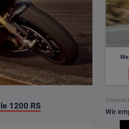
We
Powered 
ple 1200 RS
Wir emp