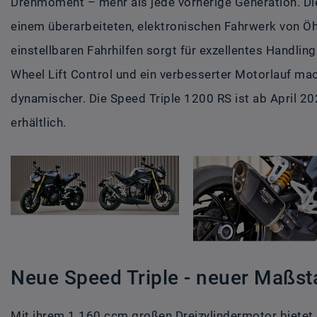
Drehmoment – mehr als jede vorherige Generation. Di
einem überarbeiteten, elektronischen Fahrwerk von Öhl
einstellbaren Fahrhilfen sorgt für exzellentes Handlin
Wheel Lift Control und ein verbesserter Motorlauf ma
dynamischer. Die Speed Triple 1200 RS ist ab April 2
erhältlich.
Neue Speed Triple - neuer Maßst
Mit ihrem 1.160 ccm großen Dreizylindermotor bietet 