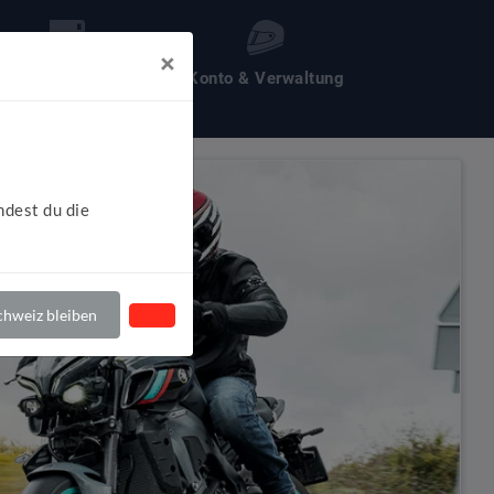
×
les um Motochecker
Konto & Verwaltung
ndest du die
hweiz bleiben