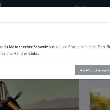
Alles rund ums Bike
Al
ss du
Motochecker Schweiz
aus United States besuchst. Dort fi
ise und Händler-Links.
Auf Motochecker Sc