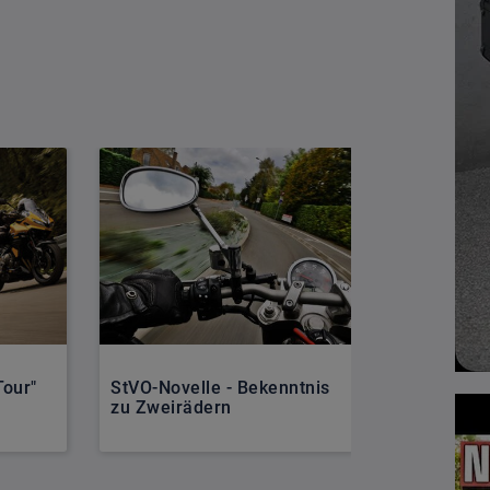
our"
StVO-Novelle - Bekenntnis
Einzigarti
zu Zweirädern
1200 DGR E