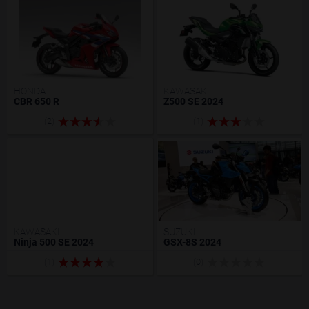
HONDA
KAWASAKI
CBR 650 R
Z500 SE 2024
(2)
(1)
KAWASAKI
SUZUKI
Ninja 500 SE 2024
GSX-8S 2024
(1)
(0)