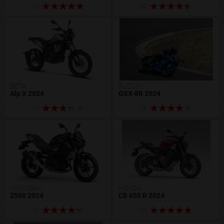
(1)
(2)
BETA
SUZUKI
Alp X 2024
GSX-8R 2024
(4)
(3)
KAWASAKI
HONDA
Z500 2024
CB 650 R 2024
(3)
(4)