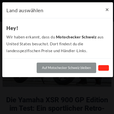
×
Land auswählen
Hey!
Wir haben erkannt, dass du
Motochecker Schweiz
aus
United States besuchst. Dort findest du die
landesspezifischen Preise und Händler-Links.
Auf Motochecker Schweiz bleiben
Die Yamaha XSR 900 GP Edition
im Test: Ein sportlicher Retro-