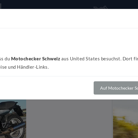
Alles rund ums Bike
Al
ss du
Motochecker Schweiz
aus United States besuchst. Dort fi
ise und Händler-Links.
Auf Motochecker Sc