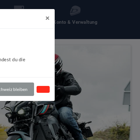
×
les um Motochecker
Konto & Verwaltung
ndest du die
hweiz bleiben