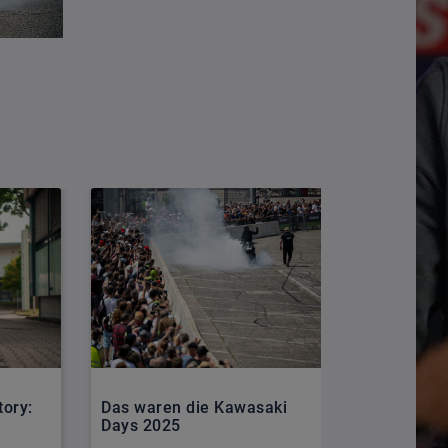
Die neue 
tory:
Das waren die Kawasaki
Adventure:
Days 2025
Segment d
Motorräde