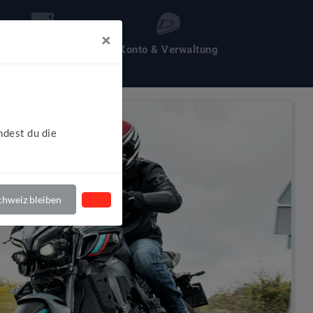
×
les um Motochecker
Konto & Verwaltung
ndest du die
hweiz bleiben