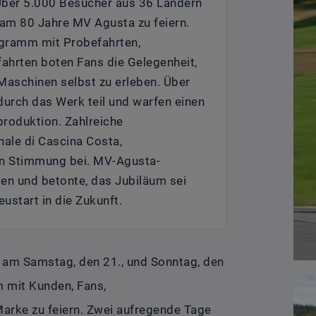
 Über 5.000 Besucher aus 36 Ländern
am 80 Jahre MV Agusta zu feiern.
ogramm mit Probefahrten,
ahrten boten Fans die Gelegenheit,
aschinen selbst zu erleben. Über
urch das Werk teil und warfen einen
produktion. Zahlreiche
nale di Cascina Costa,
gen Stimmung bei. MV-Agusta-
ten und betonte, das Jubiläum sei
eustart in die Zukunft.
e am Samstag, den 21., und Sonntag, den
m mit Kunden, Fans,
arke zu feiern. Zwei aufregende Tage