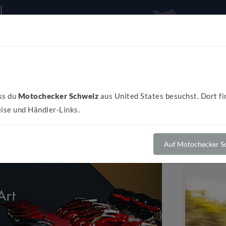
Alles rund ums Bike
Al
ss du
Motochecker Schweiz
aus United States besuchst. Dort fi
ise und Händler-Links.
Auf Motochecker Sc