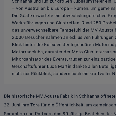
Schiranna und lud zur großen Jubiläumsfeier ein.
– von Australien bis Europa – kamen, um gemeins
Die Gäste erwartete ein abwechslungsreiches Pr
Werksführungen und Clubtreffen. Rund 250 Probef
das unverwechselbare Fahrgefühl der MV Agusta M
2.000 Besucher nahmen an exklusiven Führungen d
Blick hinter die Kulissen der legendären Motorrad
Motorradclubs, darunter der Moto Club Internazio
Mitorganisator des Events, trugen zur einzigarti
Geschäftsführer Luca Martin dankte allen Beteilig
nicht nur Rückblick, sondern auch ein kraftvoller N
Die historische MV Agusta Fabrik in Schiranna öffnet
22. Juni ihre Tore für die Öffentlichkeit, um gemeinsa
Sammlern und Partnern das 80-jährige Bestehen der M