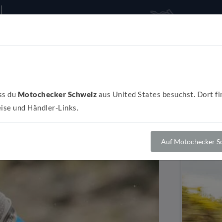
Alles rund ums Bike
Al
ss du
Motochecker Schweiz
aus United States besuchst. Dort fi
ise und Händler-Links.
Auf Motochecker Sc