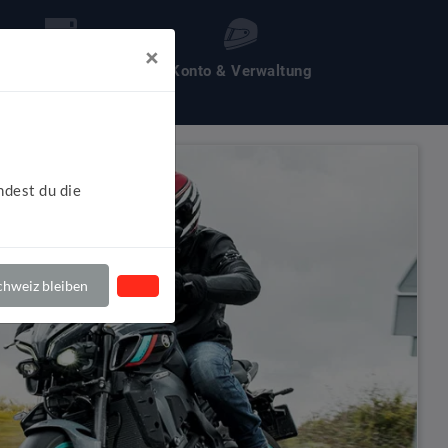
×
les um Motochecker
Konto & Verwaltung
ndest du die
hweiz bleiben